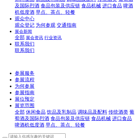
及国际烈酒
食品包装及供应链
食品机械
进口食品
啤酒
机低度酒
早点、茶点、轻餐
观众中心
观众登记
为何参观
交通指南
展会新闻
全部
展会资讯
行业资讯
联系我们
联系我们
参展服务
参展流程
为何参展
参展指南
展位预定
展览范围
全部
休闲食品
饮品及乳制品
调味品及配料
传统酒类
葡
萄酒及国际烈酒
食品包装及供应链
食品机械
进口食品
啤酒机低度酒
早点、茶点、轻餐