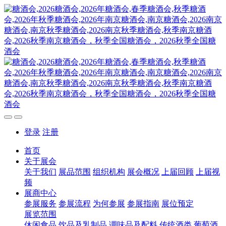
登录
注册
首页
关于展会
关于我们
展品范围
组织机构
展会概况
上届回顾
上届视
频
展商中心
参展服务
参展流程
为何参展
参展指南
展位预定
展览范围
休闲食品
饮品及乳制品
调味品及配料
传统酒类
葡萄酒